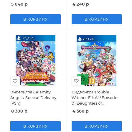
5 040
р
4 240
р
В КОРЗИНУ
В КОРЗИНУ
Видеоигра Calamity
Видеоигра Trouble
Angels: Special Delivery
Witches FINAL! Episode
(PS4)
01 Daughters of
Amalgam (PS4)
8 300
р
4 560
р
В КОРЗИНУ
В КОРЗИНУ