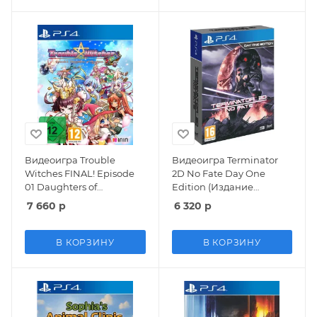
Видеоигра Trouble
Видеоигра Terminator
Witches FINAL! Episode
2D No Fate Day One
01 Daughters of
Edition (Издание
Amalgam
первого дня) Русская
7 660
р
6 320
р
Ограниченное издание
Версия (PS4)
(Limited Edition) (PS4)
В КОРЗИНУ
В КОРЗИНУ