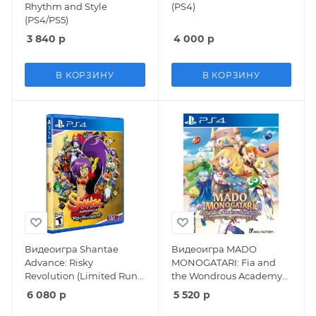
Rhythm and Style
(PS4)
(PS4/PS5)
3 840
р
4 000
р
В КОРЗИНУ
В КОРЗИНУ
Видеоигра Shantae
Видеоигра MADO
Advance: Risky
MONOGATARI: Fia and
Revolution (Limited Run
the Wondrous Academy
#588) (PS4)
(PS4)
6 080
р
5 520
р