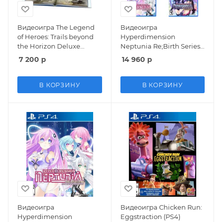
Видеоигра The Legend
Видеоигра
of Heroes: Trails beyond
Hyperdimension
the Horizon Deluxe
Neptunia Re;Birth Series
Edition (PS4)
Triple Pack (1-3) (PS4)
7 200
р
14 960
р
В КОРЗИНУ
В КОРЗИНУ
Видеоигра
Видеоигра Chicken Run:
Hyperdimension
Eggstraction (PS4)