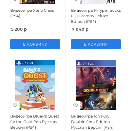
Видеоигра Xeno Crisis
Видеоигра R-Type Tactics
(PS4)
I - II Cosmos Deluxe
Edition (PS4)
5 200
р
7 040
р
В КОРЗИНУ
В КОРЗИНУ
Видеоигра Bluey's Quest
Видеоигра Ion Fury
for the Gold Pen Русская
Double Shot Edition
Версия (PS4)
Русская Версия (PS4)