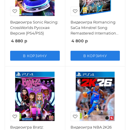
Видеоигра Sonic Racing:
Видеоигра Romancing
CrossWorlds Русская
SaGa Minstrel Song
Версия (PS4/PS5)
Remastered International
(PS4)
4 880
р
4 800
р
В КОРЗИНУ
В КОРЗИНУ
Видеоигра Bratz:
Видеоигра NBA 2K26