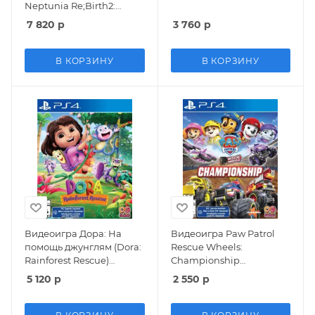
Neptunia Re;Birth2:
Sisters Generation (PS4)
7 820
р
3 760
р
В КОРЗИНУ
В КОРЗИНУ
Видеоигра Дора: На
Видеоигра Paw Patrol
помощь джунглям (Dora:
Rescue Wheels:
Rainforest Rescue)
Championship
(PS4/PS5)
(Щенячий Патруль
5 120
р
2 550
р
Спасательные Колеса:
Чемпионат) (PS4/PS5)