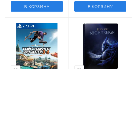
В КОРЗИНУ
В КОРЗИНУ
Видеоигра Tony Hawk's
Видеоигра Elden Ring
Pro Skater 3 + 4 (PS4/PS5)
Nightreign Seekers
Edition Русская Версия
(PS4/PS5)
6 080
р
2 850
р
В КОРЗИНУ
В КОРЗИНУ