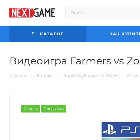
КАТАЛОГ
КАК КУПИТ
Видеоигра Farmers vs Zo
—
—
—
Главная
Каталог
Sony PlayStation 4 (PS4)
Игры 
Скидка
Предзаказ