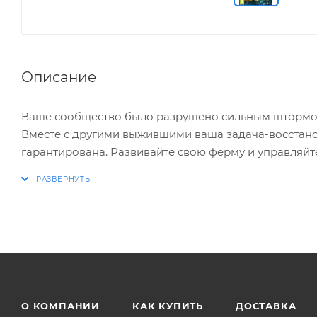
Описание
Ваше сообщество было разрушено сильным штормом
Вместе с другими выжившими ваша задача-восстанов
гарантирована. Развивайте свою ферму и управляйте
всеми зомби.
Это странная игра в Управление Временем. Беззабот
обычно встречаются только в жанрах ужасов. Открой
поездку.
* Сочетание элементов из жанров сельского хозяй
* Создайте и развивайте свою ферму с большим ко
О КОМПАНИИ
КАК КУПИТЬ
ДОСТАВКА
* Постройте, управляйте и улучшайте свой собств