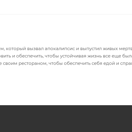
, который вызвал апокалипсис и выпустил живых мертв
ить и обеспечить, чтобы устойчивая жизнь все еще был
 своим рестораном, чтобы обеспечить себя едой и спра
ный стиль казуальной игры сталкивается с элементами,
те для себя контраст, который увлекает оба жанра в ди
ства, обороны башни и тайм-менеджмента.
личеством различных фруктов, овощей и животных.
енный ресторан и предоставляйте другим широкий выбор