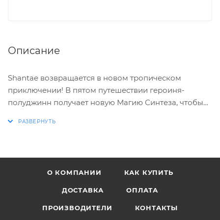
Описание
Shantae возвращается в новом тропическом
приключении! В пятом путешествии героиня-
полуджинн получает новую Магию Синтеза, чтобы
изучить огромный затонувший город, заводит
новых друзей-полуджиннов и сражается с Семью
Сиренами в самом захватывающем приключении!
Со множеством городов и большим, чем когда-
либо, числом лабиринтов, полное опасностей и
О КОМПАНИИ
КАК КУПИТЬ
открытий великолепное подводное путешествие
ожидает вас!
ДОСТАВКА
ОПЛАТА
ПРОИЗВОДИТЕЛИ
КОНТАКТЫ
Особенности игры: