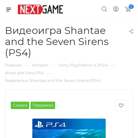
0
Видеоигра Shantae
and the Seven Sirens
(PS4)
—
—
—
Главная
Каталог
Sony PlayStation 4 (PS4)
—
Игры для Sony PS4
Видеоигра Shantae and the Seven Sirens (PS4)
Скидка
Предзаказ