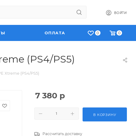
ВОЙТИ
ТЫ
ОПЛАТА
0
0
reme (PS4/PS5)
E Xtreme (PS4/PS5)
7 380
р
В КОРЗИНУ
Рассчитать доставку