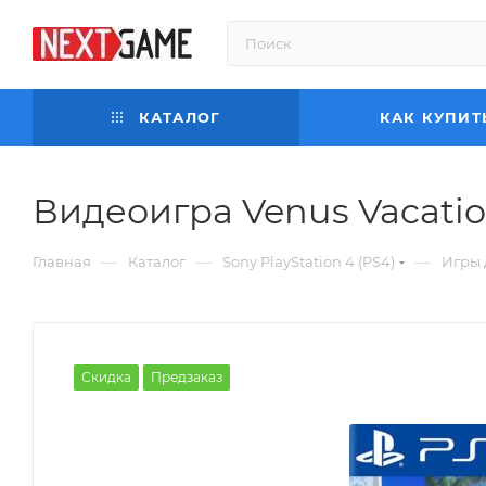
КАТАЛОГ
КАК КУПИТ
Видеоигра Venus Vacati
—
—
—
Главная
Каталог
Sony PlayStation 4 (PS4)
Игры 
Скидка
Предзаказ