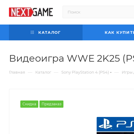
КАТАЛОГ
КАК КУПИТ
Видеоигра WWE 2K25 (P
—
—
—
Главная
Каталог
Sony PlayStation 4 (PS4)
Игры 
Скидка
Предзаказ