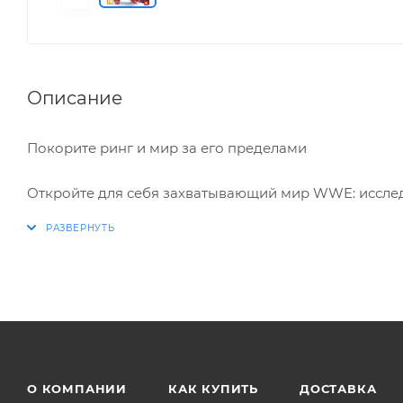
Описание
Покорите ринг и мир за его пределами
Откройте для себя захватывающий мир WWE: исслед
событиями. Настраивайте и совершенствуйте своего
Перепишите историю в 2K Showcase: The Bloodline's 
бои, новые матчи Underground, правила Bloodline и 
Играйте так, как вам нравится, в режимах MyGM, Un
из 300 суперзвёзд, легенд и членов Зала славы, вк
кошмара» Коди Роудса, Си Эм Панка и Джейд Карги
О КОМПАНИИ
КАК КУПИТЬ
ДОСТАВКА