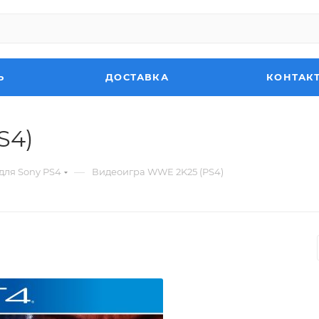
Ь
ДОСТАВКА
КОНТАК
S4)
—
для Sony PS4
Видеоигра WWE 2K25 (PS4)