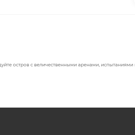
уйте остров с величественными аренами, испытаниями 
 MySUPERSTAR, создавая уникального бойца.
Dynasty. Игра стала ещё более увлекательной: вас ждут 
многое другое!
iverse и MyRISE. В вашем распоряжении будет невероятн
лючая Сета «Фрикин» Роллинса, Гробовщика, «Американск
лл.