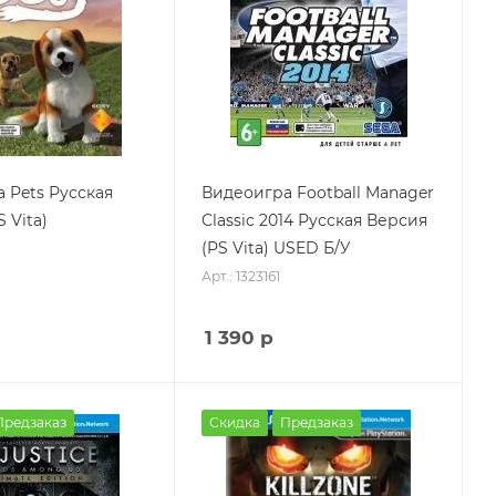
 Pets Русская
Видеоигра Football Manager
 Vita)
Classic 2014 Русская Версия
(PS Vita) USED Б/У
Арт.: 1323161
1 390
р
Предзаказ
Скидка
Предзаказ