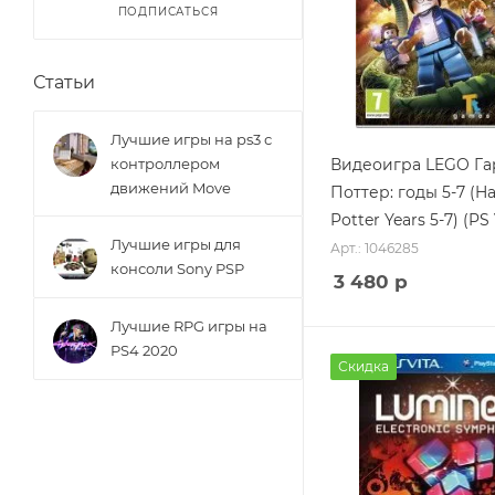
ПОДПИСАТЬСЯ
Статьи
Лучшие игры на ps3 с
контроллером
Видеоигра LEGO Г
движений Move
Поттер: годы 5-7 (Ha
Potter Years 5-7) (PS 
Лучшие игры для
Арт.: 1046285
консоли Sony PSP
3 480
р
Лучшие RPG игры на
PS4 2020
Скидка