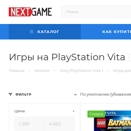
КАТАЛОГ
КАК КУПИТ
Игры на PlayStation Vita
—
—
—
Главная
Каталог
Sony PlayStation Vita
Игры для
По умолчанию (убывание
ФИЛЬТР
Цена
Скидка