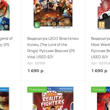
gend of
Видеоигра LEGO Властелин
Видеоигра
ey (PS
Колец (The Lord of the
Most Wante
Rings) Русская Версия (PS
Русская Ве
Vita) USED Б/У
USED Б/У
Арт.: 1333931
Арт.: 1333923
1 690
р
1 690
р
Предзаказ
Скидка