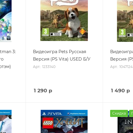
tman 3:
Видеоигра Pets Русская
Видеоигра
го
Версия (PS Vita) USED Б/У
Версия (PS
отэм)
Арт.: 1233140
Арт.: 1047124
1 290
р
1 490
р
Скидка