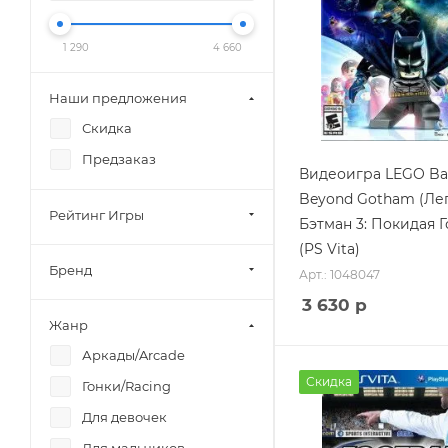
1 290
4 660
Наши предложения
Скидка
Предзаказ
Видеоигра LEGO Ba
Beyond Gotham (Ле
Рейтинг Игры
Бэтман 3: Покидая Г
(PS Vita)
Бренд
Арт.: 1048047
3 630
р
Жанр
Аркады/Arcade
Скидка
Гонки/Racing
Для девочек