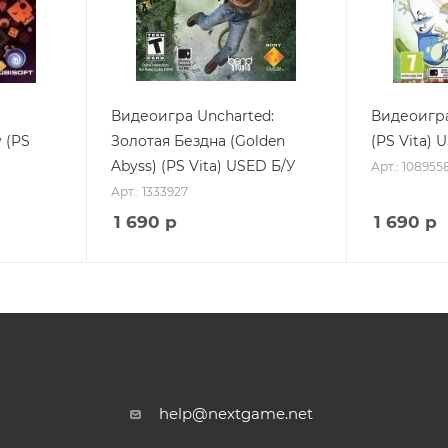
Видеоигра Uncharted:
Видеоигра
 (PS
Золотая Бездна (Golden
(PS Vita) 
Abyss) (PS Vita) USED Б/У
Арт.: 108955
Арт.: 1333927
1 690
р
1 690
р
help@nextgame.net