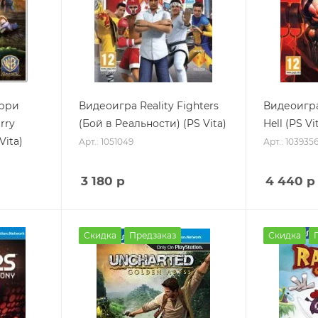
арри
Видеоигра Reality Fighters
Видеоигра
rry
(Бой в Реальности) (PS Vita)
Hell (PS Vi
Vita)
Арт.: 1051049
Арт.: 103935
3 180
р
4 440
р
Скидка
Предзаказ
Скидка