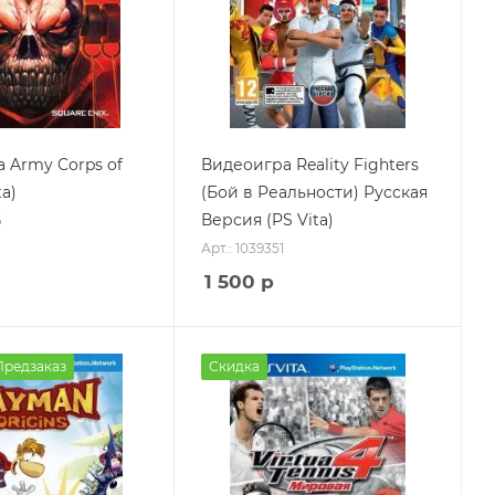
 Army Corps of
Видеоигра Reality Fighters
ta)
(Бой в Реальности) Русская
Версия (PS Vita)
6
Арт.: 1039351
1 500
р
Предзаказ
Скидка