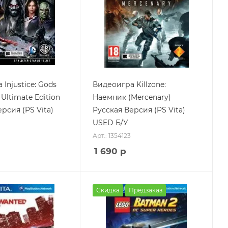
Injustice: Gods
Видеоигра Killzone:
Ultimate Edition
Наемник (Mercenary)
рсия (PS Vita)
Русская Версия (PS Vita)
USED Б/У
Арт.: 1354123
1 690
р
Скидка
Предзаказ