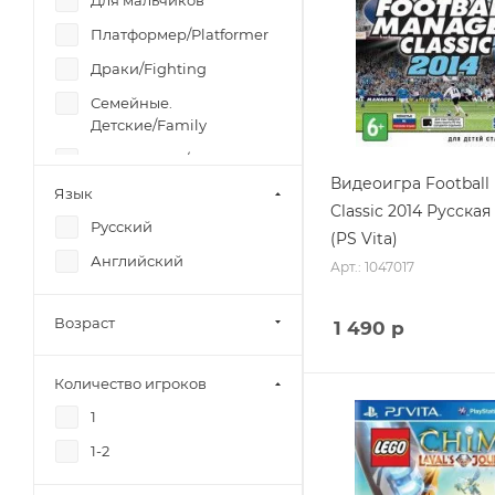
Для мальчиков
Платформер/Platformer
Драки/Fighting
Семейные.
Детские/Family
Спортивные/Sport
Видеоигра Football
Язык
Стратегии/Strategy
Classic 2014 Русска
Русский
Стрелялки/Shooter
(PS Vita)
Английский
Приключения/Adventure
Арт.: 1047017
Экшн (Action)
Возраст
1 490
р
Количество игроков
1
1-2