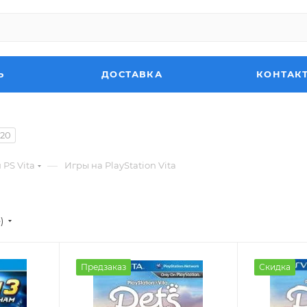
Ь
ДОСТАВКА
КОНТАК
20
—
 PS Vita
Игры на PlayStation Vita
)
Предзаказ
Скидка