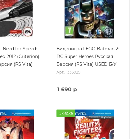
 Need for Speed:
Видеоигра LEGO Batman 2:
d 2012 (Criterion)
DC Super Heroes Русская
рсия (PS Vita)
Версия (PS Vita) USED Б/У
Арт.: 1333929
1 690
р
Скидка