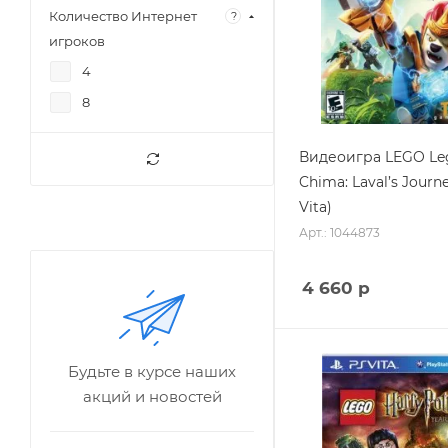
Количество Интернет
?
игроков
4
8
Видеоигра LEGO Le
Chima: Laval’s Journ
Vita)
Арт.: 1044873
4 660
р
Будьте в курсе наших
акций и новостей