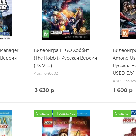
 Manager
Видеоигра LEGO Хоббит
Видеоигра 
я Версия
(The Hobbit) Русская Версия
Among Us 
(PS Vita)
Русская Ве
USED Б/У
Арт.: 1046892
Арт.: 1333925
3 630
р
1 690
р
Скидка
Предзаказ
Скидка