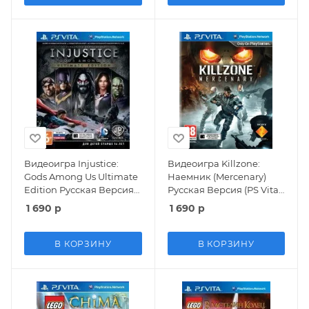
Видеоигра Injustice:
Видеоигра Killzone:
Gods Among Us Ultimate
Наемник (Mercenary)
Edition Русская Версия
Русская Версия (PS Vita)
(PS Vita) USED Б/У
USED Б/У
1 690
р
1 690
р
В КОРЗИНУ
В КОРЗИНУ