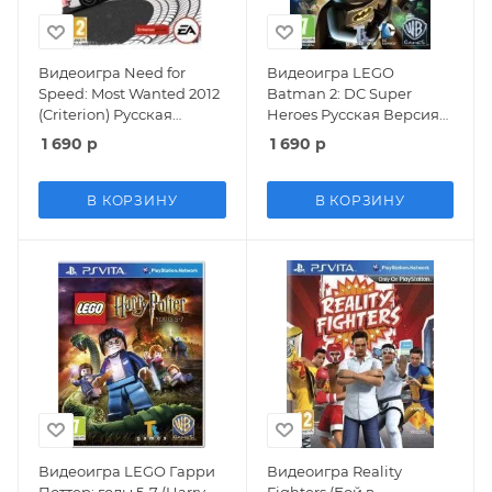
Видеоигра Need for
Видеоигра LEGO
Speed: Most Wanted 2012
Batman 2: DC Super
(Criterion) Русская
Heroes Русская Версия
Версия (PS Vita) USED Б/
(PS Vita) USED Б/У
1 690
р
1 690
р
У
В КОРЗИНУ
В КОРЗИНУ
Видеоигра LEGO Гарри
Видеоигра Reality
Поттер: годы 5-7 (Harry
Fighters (Бой в