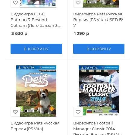
Видеоигра LEGO
Видеоигра Pets Русская
Batman 3: Beyond
Версия (PS Vita) USED Б/
Gotham (Лего Бэтман 3:
У
Покидая Готэм) (PS Vita)
3 630
р
1 290
р
В КОРЗИНУ
В КОРЗИНУ
Видеоигра Pets Русская
Видеоигра Football
Версия (PS Vita)
Manager Classic 2014
Русская Версия (PS Vita)