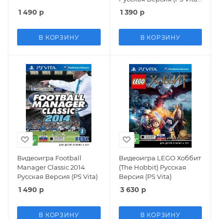
USED Б/У
1 490
р
1 390
р
В КОРЗИНУ
В КОРЗИНУ
Видеоигра Football
Видеоигра LEGO Хоббит
Manager Classic 2014
(The Hobbit) Русская
Русская Версия (PS Vita)
Версия (PS Vita)
1 490
р
3 630
р
В КОРЗИНУ
В КОРЗИНУ