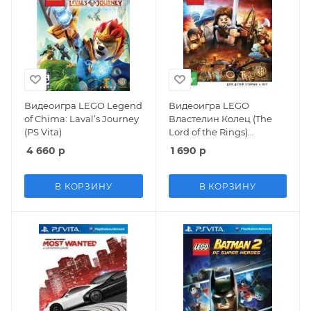
Видеоигра LEGO Legend
Видеоигра LEGO
of Chima: Laval’s Journey
Властелин Колец (The
(PS Vita)
Lord of the Rings)
Русская Версия (PS Vita)
4 660
р
1 690
р
USED Б/У
В КОРЗИНУ
В КОРЗИНУ