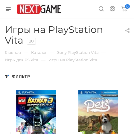
0
Игры на PlayStation
Vita
20
—
—
—
Главная
Каталог
Sony PlayStation Vita
—
Игры для PS Vita
Игры на PlayStation Vita
ФИЛЬТР