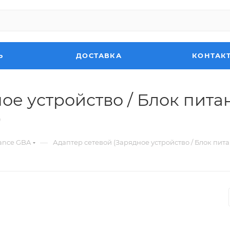
Ь
ДОСТАВКА
КОНТАК
ое устройство / Блок пита
)
—
ance GBA
Адаптер сетевой (Зарядное устройство / Блок пита