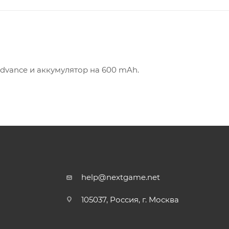
dvance и аккумулятор на 600 mAh.
help@nextgame.net
105037, Россия, г. Москва