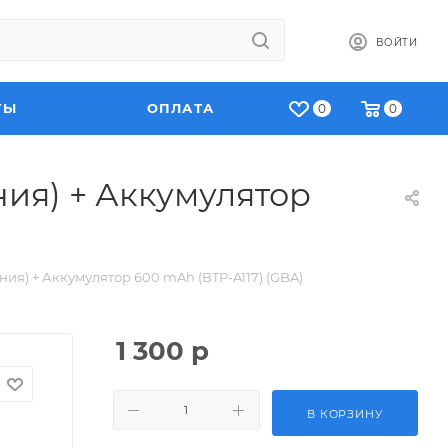
ВОЙТИ
ТЫ
ОПЛАТА
0
0
ния) + Аккумулятор
ния) + Аккумулятор 600 mAh (BTP-A117) (GBA)
1 300
р
В КОРЗИНУ