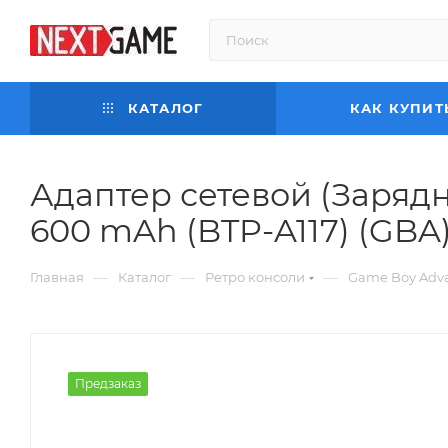
КАТАЛОГ
КАК КУПИТ
Адаптер сетевой (Зарядн
600 mAh (BTP-A117) (GBA
—
—
—
Главная
Каталог
Ретро консоли
Game Boy Adv
Предзаказ