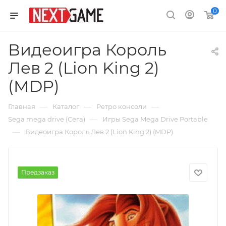
0
Видеоигра Король
Лев 2 (Lion King 2)
(MDP)
—
—
—
Главная
Каталог
Ретро консоли
—
Sega mega drive (Сега)
Игры Sega Mega Drive Portable
—
Видеоигра Король Лев 2 (Lion King 2) (MDP)
Предзаказ