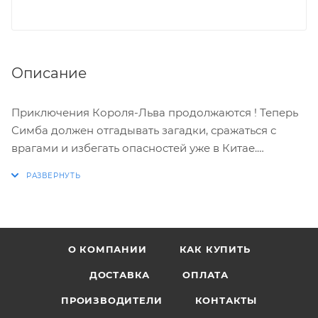
Описание
Приключения Короля-Льва продолжаются ! Теперь
Симба должен отгадывать загадки, сражаться с
врагами и избегать опасностей уже в Китае.
Проведите Симбу по запутанным лабиринтам,
победите врагов и докажите всем, что король может
быть только один !!!
Внимание! Внешний вид обложки может
О КОМПАНИИ
КАК КУПИТЬ
отличаться от изображённого на картинке.
ДОСТАВКА
ОПЛАТА
ПРОИЗВОДИТЕЛИ
КОНТАКТЫ