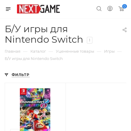
0
Б/У игры для
Nintendo Switch
1
—
—
—
—
Главная
Каталог
Уцененные товары
Игры
Б/У игры для Nintendo Switch
ФИЛЬТР