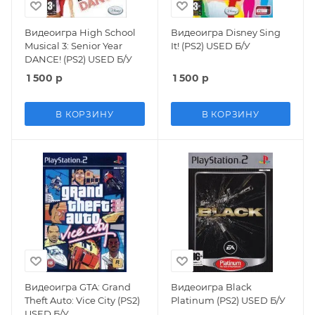
Видеоигра High School
Видеоигра Disney Sing
Musical 3: Senior Year
It! (PS2) USED Б/У
DANCE! (PS2) USED Б/У
1 500
р
1 500
р
В КОРЗИНУ
В КОРЗИНУ
Видеоигра GTA: Grand
Видеоигра Black
Theft Auto: Vice City (PS2)
Platinum (PS2) USED Б/У
USED Б/У