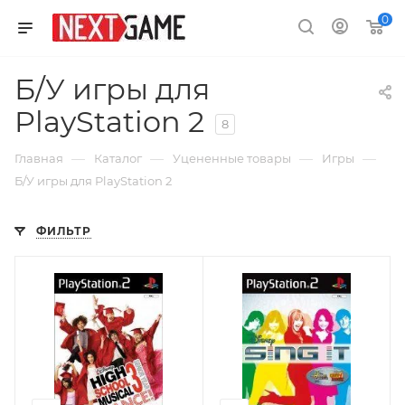
0
Б/У игры для
PlayStation 2
8
—
—
—
—
Главная
Каталог
Уцененные товары
Игры
Б/У игры для PlayStation 2
ФИЛЬТР