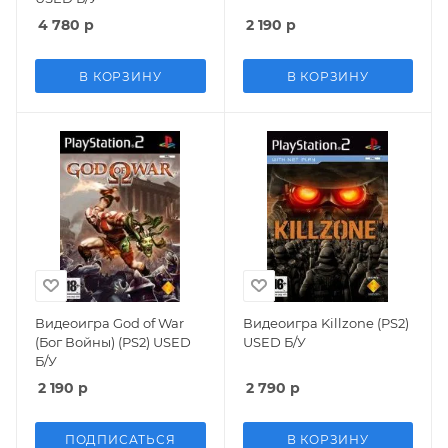
4 780
р
2 190
р
В КОРЗИНУ
В КОРЗИНУ
Видеоигра God of War
Видеоигра Killzone (PS2)
(Бог Войны) (PS2) USED
USED Б/У
Б/У
2 190
р
2 790
р
ПОДПИСАТЬСЯ
В КОРЗИНУ