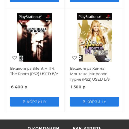
Видеоигра Silent Hill 4:
Видеоигра Ханна
The Room (PS2) USED Б/У
Монтана: Мировое
турне (PS2) USED Б/У
6 400
р
1 500
р
В КОРЗИНУ
В КОРЗИНУ
О КОМПАНИИ
КАК КУПИТЬ