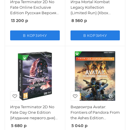
Игра Terminator 2D No
Игра Mortal Kombat
Fate Online Exclusive
Legacy Kollection
Edition Русская Версия
(Limited Run) (Xbox
(Xbox One/Series X)
One/Series X)
13 200
р
8 560
р
В КОРЗИНУ
В КОРЗИНУ
Игра Terminator 2D No
Видеоигра Avatar:
Fate Day One Edition
Frontiers of Pandora From
(Издание первого дня)
the Ashes Edition
Русская Версия (Xbox
Русская Версия (Xbox
5 680
р
5 040
р
One/Series X)
Series X)