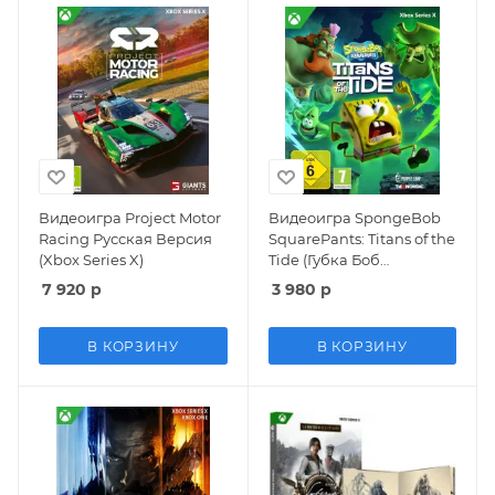
Видеоигра Project Motor
Видеоигра SpongeBob
Racing Русская Версия
SquarePants: Titans of the
(Xbox Series X)
Tide (Губка Боб
Квадратные Штаны:
7 920
р
3 980
р
Гиганты глубин) Русская
Версия (Xbox Series X)
В КОРЗИНУ
В КОРЗИНУ