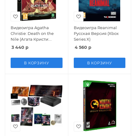
Видеоигра Agatha
Видеоигра Reanimal
Christie: Death on the
Русская Версия (Xbox
Nile (Агата Кристи:
Series X)
Смерть на Ниле)
3 440
р
4 560
р
Ограниченное издание
(Limited Edition) Русская
Версия (Xbox Series X)
В КОРЗИНУ
В КОРЗИНУ