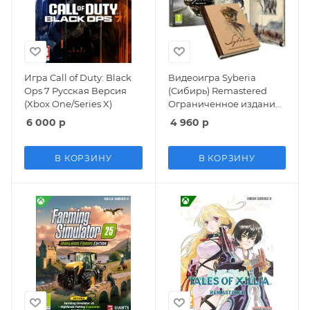
Игра Call of Duty: Black
Видеоигра Syberia
Ops 7 Русская Версия
(Сибирь) Remastered
(Xbox One/Series X)
Ограниченное издание
(Limited Edition) Русская
6 000
р
4 960
р
Версия (Xbox Series X)
В КОРЗИНУ
В КОРЗИНУ