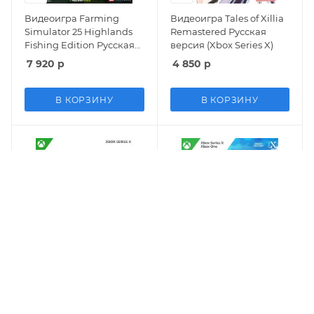
Видеоигра Farming
Видеоигра Tales of Xillia
Simulator 25 Highlands
Remastered Русская
Fishing Edition Русская
версия (Xbox Series X)
Версия (Xbox Series X)
7 920
р
4 850
р
В КОРЗИНУ
В КОРЗИНУ
Видеоигра Dragon Quest
Игра Wreckreation
I and II (1 and 2) HD-2D
Русская Версия (Xbox
Remake (Xbox Series X)
One/Series X)