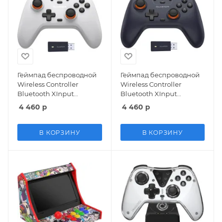
Геймпад беспроводной
Геймпад беспроводной
Wireless Controller
Wireless Controller
Bluetooth XInput
Bluetooth XInput
GameSir Nova Lite
GameSir Nova Lite
4 460
р
4 460
р
(White)
(Midnight Blue)
(Switch/Android/IOS/PC)
(Switch/Android/IOS/PC)
В КОРЗИНУ
В КОРЗИНУ