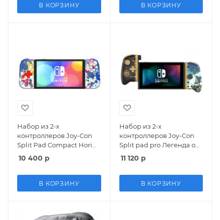
В КОРЗИНУ
В КОРЗИНУ
Набор из 2-х
Набор из 2-х
контроллеров Joy-Con
контроллеров Joy-Con
Split Pad Compact Hori
Split pad pro Легенда о
(NSW-465U) (Sonic)
Зельде (The Legend of
10 400
р
11 120
р
Соник (Switch)
Zelda) Hori (NSW-432U)
(Switch)
В КОРЗИНУ
В КОРЗИНУ