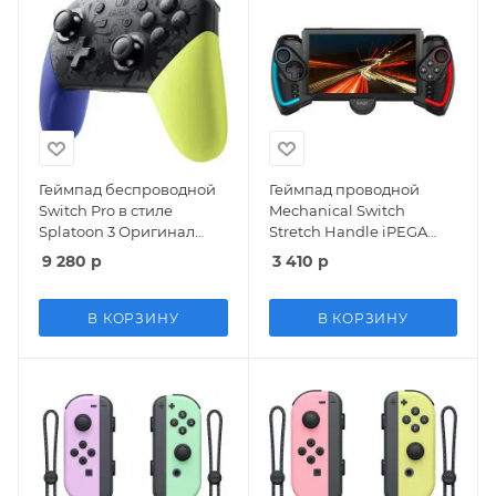
Геймпад беспроводной
Геймпад проводной
Switch Pro в стиле
Mechanical Switch
Splatoon 3 Оригинал
Stretch Handle iPEGA
(Switch)
(PG-SW777S)
9 280
р
3 410
р
(Switch/Switch OLED)
В КОРЗИНУ
В КОРЗИНУ