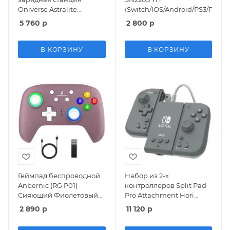
Oniverse Astralite
(Switch/IOS/Android/PS3/PS4/P
Controller Wireless
5 760
р
2 800
р
(802849) (Smoked Black)
Дымный Черный
(Switch/IOS/Android/PC)
В КОРЗИНУ
В КОРЗИНУ
Геймпад беспроводной
Набор из 2-х
Anbernic (RG P01)
контроллеров Split Pad
Сияющий Фиолетовый
Pro Attachment Hori
(Radiant Purple)
(NSW-426U) (Slate Grey)
2 890
р
11 120
р
(Switch/PC/Android/IOS)
Шиферно-серый (Switch)