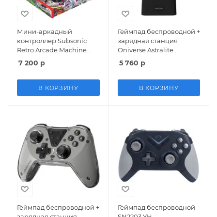
Мини-аркадный
Геймпад беспроводной +
контроллер Subsonic
зарядная станция
Retro Arcade Machine
Oniverse Astralite
(SA5754) (Switch 2/Switch
Controller Wireless
7 200
р
5 760
р
Oled/Switch)
(802948) (Smoked White)
Дымный Белый
(Switch/IOS/Android/PC)
В КОРЗИНУ
В КОРЗИНУ
Геймпад беспроводной +
Геймпад беспроводной
зарядная станция
SN2203 YH