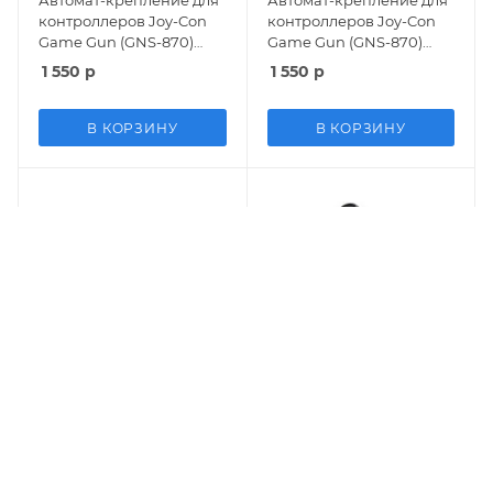
Автомат-крепление для
Автомат-крепление для
контроллеров Joy-Con
контроллеров Joy-Con
Game Gun (GNS-870)
Game Gun (GNS-870)
Белый (Switch)
Черный (Switch)
1 550
р
1 550
р
В КОРЗИНУ
В КОРЗИНУ
Проводной геймпад
Геймпад проводной
Afterglow Wired Deluxe
PowerA Enhanced Wired
Прозрачный/Зеленый
Controller for Switch
PDP (132-EU1)
Оригинал Pikachu
3 410
р
3 120
р
(Switch/Switch Lite)
Arcade (Switch)