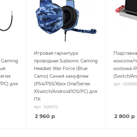
Игровая гарнитура
Подставка
c Gaming
проводная Subsonic Gaming
консоли/т
лый
Headset War Force (Blue
колонка iP
eries
Camo) Синий камуфляж
(Switch/An
/PC) для
(PS4/PS5/Xbox One/Series
Арт.: 132896
XSwitch/Android/IOS/PC) для
ПК
Арт.: 1528372
2 960
р
2 800
р