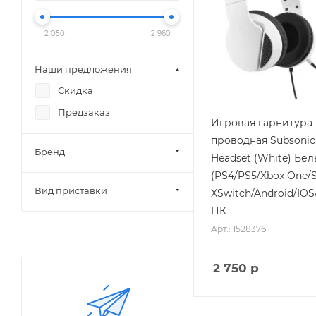
2 050
2 960
Наши предложения
Скидка
Предзаказ
Игровая гарнитура
проводная Subsoni
Бренд
Headset (White) Бе
(PS4/PS5/Xbox One/S
Вид приставки
XSwitch/Android/IOS
ПК
Арт.: 1528376
2 750
р