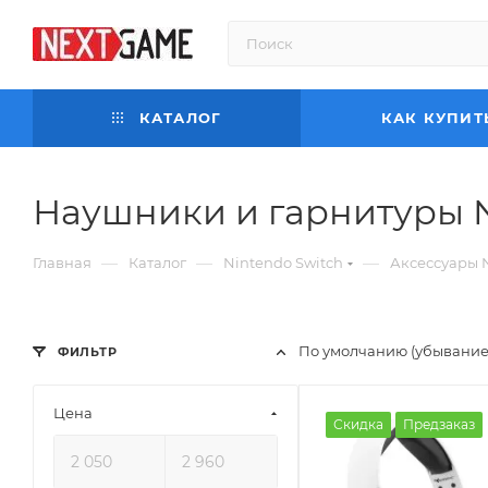
КАТАЛОГ
КАК КУПИТ
Наушники и гарнитуры N
—
—
—
Главная
Каталог
Nintendo Switch
Аксессуары N
По умолчанию (убывание
ФИЛЬТР
Цена
Скидка
Предзаказ