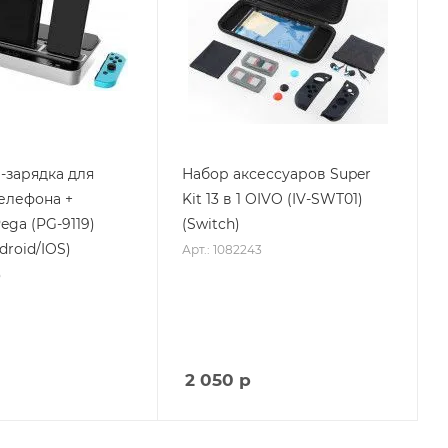
-зарядка для
Набор аксессуаров Super
елефона +
Kit 13 в 1 OIVO (IV-SWT01)
ega (PG-9119)
(Switch)
droid/IOS)
Арт.: 1082243
5
2 050
р