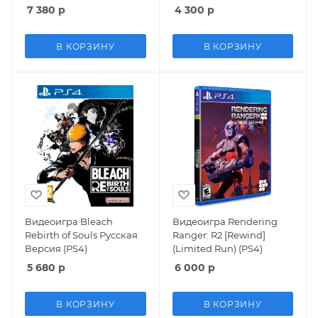
7 380
р
4 300
р
В КОРЗИНУ
В КОРЗИНУ
Видеоигра Bleach
Видеоигра Rendering
Rebirth of Souls Русская
Ranger: R2 [Rewind]
Версия (PS4)
(Limited Run) (PS4)
5 680
р
6 000
р
В КОРЗИНУ
В КОРЗИНУ