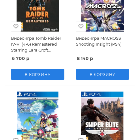
Видеоигра Tomb Raider
Видеоигра MACROSS
IV-VI (4-6) Remastered
Shooting Insight (PS4)
Starring Lara Croft
Русская Версия (PS4)
6 700
р
8 140
р
В КОРЗИНУ
В КОРЗИНУ