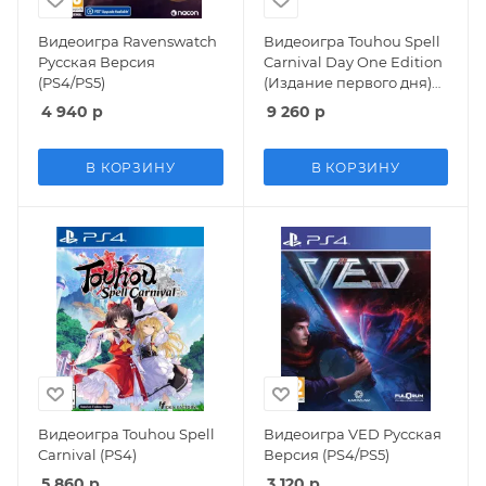
Видеоигра Ravenswatch
Видеоигра Touhou Spell
Русская Версия
Carnival Day One Edition
(PS4/PS5)
(Издание первого дня)
(PS4)
4 940
р
9 260
р
В КОРЗИНУ
В КОРЗИНУ
Видеоигра Touhou Spell
Видеоигра VED Русская
Carnival (PS4)
Версия (PS4/PS5)
5 860
р
3 120
р