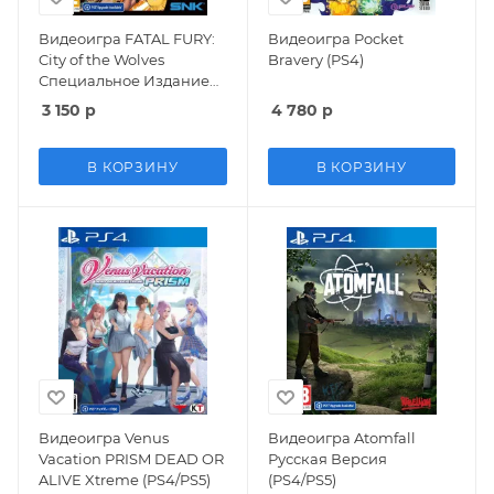
Видеоигра FATAL FURY:
Видеоигра Pocket
City of the Wolves
Bravery (PS4)
Специальное Издание
(Special Edition) Русская
3 150
р
4 780
р
Версия (PS4/PS5)
В КОРЗИНУ
В КОРЗИНУ
Видеоигра Venus
Видеоигра Atomfall
Vacation PRISM DEAD OR
Русская Версия
ALIVE Xtreme (PS4/PS5)
(PS4/PS5)