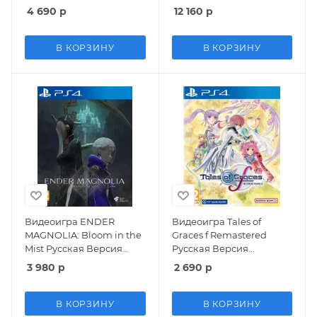
Русская Версия (PS4)
4 690
р
12 160
р
В КОРЗИНУ
В КОРЗИНУ
Видеоигра ENDER
Видеоигра Tales of
MAGNOLIA: Bloom in the
Graces f Remastered
Mist Русская Версия
Русская Версия
(PS4)
(PS4/PS5)
3 980
р
2 690
р
В КОРЗИНУ
В КОРЗИНУ