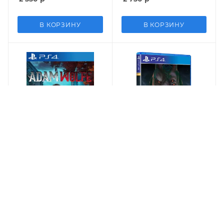
the Mutants (PS4)
В КОРЗИНУ
В КОРЗИНУ
Видеоигра Adam Wolfe
Видеоигра Turok 3:
Русская Версия (PS4)
Shadow of Oblivion
(Limited Run) (PS4)
5 580
р
7 760
р
В КОРЗИНУ
В КОРЗИНУ