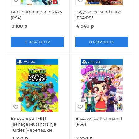
Видеоигра TopSpin 2K25
Видеоигра Sand Land
(PS4)
(PS4/PS5)
3 180
р
4 940
р
В КОРЗИНУ
В КОРЗИНУ
Видеоигра TMNT
Видеоигра Richman 11
Teenage Mutant Ninja
(PS4)
Turtles (Черепашки
Ниндзя) Arcade: Wrath of
2 550
р
2 750
р