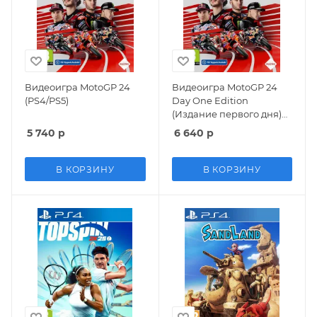
Видеоигра MotoGP 24
Видеоигра MotoGP 24
(PS4/PS5)
Day One Edition
(Издание первого дня)
(PS4/PS5)
5 740
р
6 640
р
В КОРЗИНУ
В КОРЗИНУ