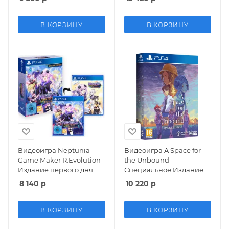
Версия (PS4)
В КОРЗИНУ
В КОРЗИНУ
Видеоигра Neptunia
Видеоигра A Space for
Game Maker R:Evolution
the Unbound
Издание первого дня
Специальное Издание
(Day One Edition) (PS4)
(Special Edition) Русская
8 140
р
10 220
р
Версия (PS4)
В КОРЗИНУ
В КОРЗИНУ