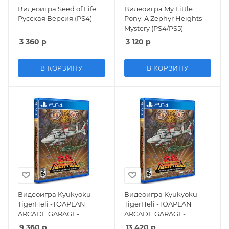
Видеоигра Seed of Life
Видеоигра My Little
Русская Версия (PS4)
Pony: A Zephyr Heights
Mystery (PS4/PS5)
3 360
р
3 120
р
В КОРЗИНУ
В КОРЗИНУ
Видеоигра Kyukyoku
Видеоигра Kyukyoku
TigerHeli -TOAPLAN
TigerHeli -TOAPLAN
ARCADE GARAGE-
ARCADE GARAGE-
(Limited Run) Русская
(Limited Run) (PS4)
9 360
р
13 420
р