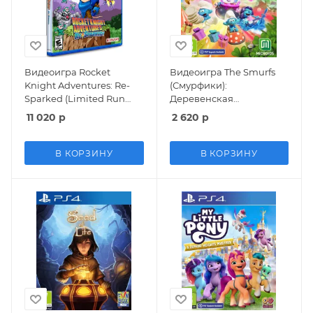
Видеоигра Rocket
Видеоигра The Smurfs
Knight Adventures: Re-
(Смурфики):
Sparked (Limited Run
Деревенская
#532) (PS4)
Вечеринка (Village
11 020
р
2 620
р
Party) Русская Версия
(PS4/PS5)
В КОРЗИНУ
В КОРЗИНУ