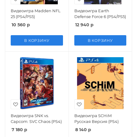
Видеоигра Madden NFL
Видеоигра Earth
25 (PS4/PS5)
Defense Force 6 (PS4/PS5)
10 560
р
12 940
р
В КОРЗИНУ
В КОРЗИНУ
Видеоигра SNK vs.
Видеоигра SCHiM
Capcom: SVC Chaos (PS4)
Русская Версия (PS4)
7 180
р
8 140
р