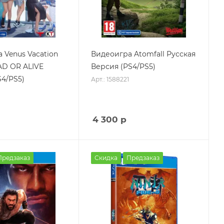
 Venus Vacation
Видеоигра Atomfall Русская
AD OR ALIVE
Версия (PS4/PS5)
S4/PS5)
Арт.: 1588221
4 300
р
Предзаказ
Скидка
Предзаказ