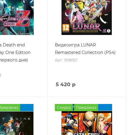
 Death end
Видеоигра LUNAR
ay One Edition
Remastered Collection (PS4)
первого дня)
Арт.: 1598921
8
5 420
р
Предзаказ
Скидка
Предзаказ