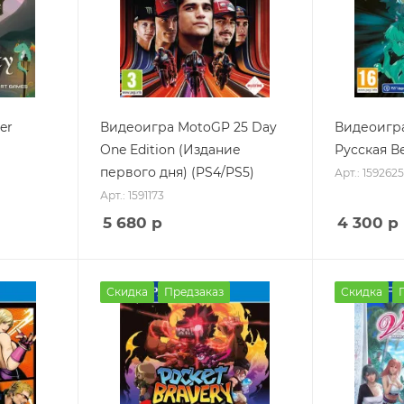
er
Видеоигра MotoGP 25 Day
Видеоигра
One Edition (Издание
Русская В
первого дня) (PS4/PS5)
Арт.: 1592625
Арт.: 1591173
5 680
р
4 300
р
Скидка
Предзаказ
Скидка