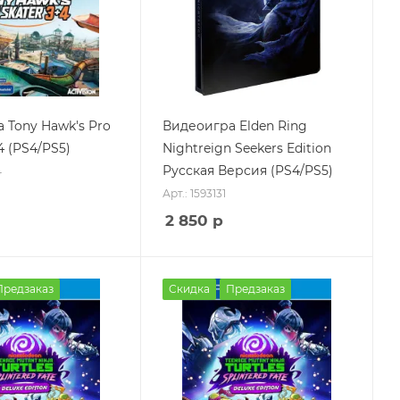
 Tony Hawk's Pro
Видеоигра Elden Ring
 4 (PS4/PS5)
Nightreign Seekers Edition
Русская Версия (PS4/PS5)
4
Арт.: 1593131
2 850
р
Предзаказ
Скидка
Предзаказ