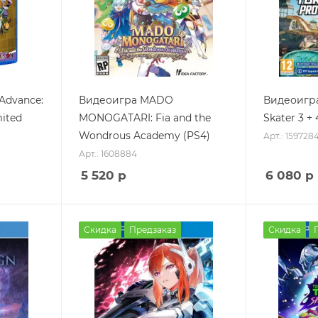
Advance:
Видеоигра MADO
Видеоигра
mited
MONOGATARI: Fia and the
Skater 3 +
Wondrous Academy (PS4)
Арт.: 159728
Арт.: 1608884
5 520
р
6 080
р
Скидка
Предзаказ
Скидка