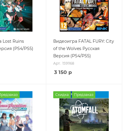
 Lost Ruins
Видеоигра FATAL FURY: City
ерсия (PS4/PS5)
of the Wolves Русская
Версия (PS4/PS5)
Арт.: 1591168
3 150
р
Предзаказ
Скидка
Предзаказ