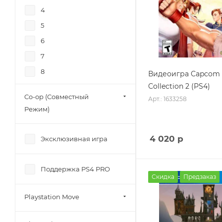
Для PS Move
4
Открытый
мир/OpenWorld
5
Развивающие игры
6
(Educational)
7
Симуляторы жизни
8
Видеоигра Capcom 
(Social)
Collection 2 (PS4)
9
Танцы/Dance
Co-op (Совместный
Арт.: 1633258
10
Экшн (Action)
Режим)
12
15
4 020
р
Эксклюзивная игра
16
18
Поддержка PS4 PRO
Скидка
Предзаказ
19
20
Playstation Move
22