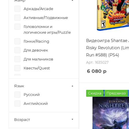
Жанр
Аркады/Arcade
Активные/Подвижные
Головоломки и
логические игры/Puzzle
Видеоигра Shantae 
Гонки/Racing
Risky Revolution (Li
Для девочек
Run #588) (PS4)
Для мальчиков
Арт.: 1635027
Квесты/Quest
6 080
р
Для взрослых
Язык
Для компании/Party
Скидка
Предзаказ
Русский
Платформер/Platformer
Английский
Драки/Fighting
Музыкальные/Music
Возраст
Ролевые игры/RPG