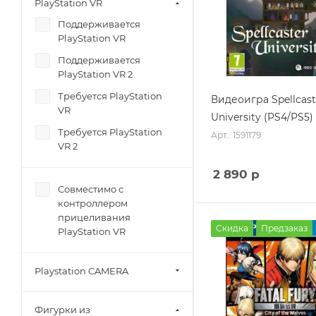
PlayStation VR
24
Поддерживается
25
PlayStation VR
30
Поддерживается
32
PlayStation VR 2
40
Требуется PlayStation
Видеоигра Spellcast
VR
48
University (PS4/PS5)
Требуется PlayStation
Арт.: 1591179
50
VR 2
60
2 890
р
64
Совместимо с
66
контроллером
прицеливания
70
Скидка
Предзаказ
PlayStation VR
99
100
Playstation CAMERA
Фигурки из