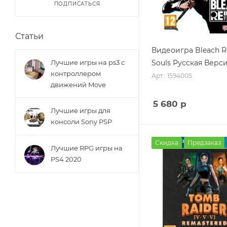
ПОДПИСАТЬСЯ
Статьи
Видеоигра Bleach Re
Лучшие игры на ps3 с
Souls Русская Верси
контроллером
Арт.: 1594005
движений Move
5 680
р
Лучшие игры для
консоли Sony PSP
Скидка
Предзаказ
Лучшие RPG игры на
PS4 2020