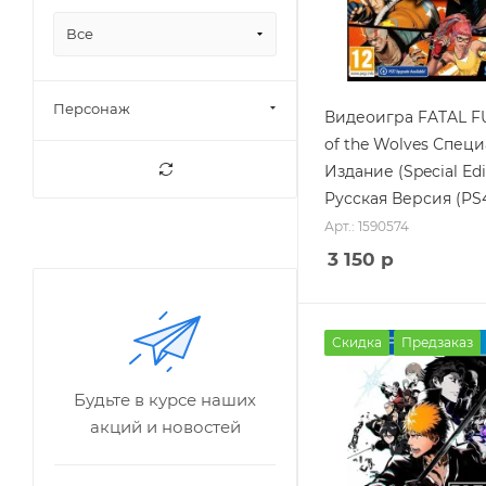
Все
Персонаж
Видеоигра FATAL FU
of the Wolves Спец
Издание (Special Edi
Русская Версия (PS
Арт.: 1590574
3 150
р
Скидка
Предзаказ
Будьте в курсе наших
акций и новостей