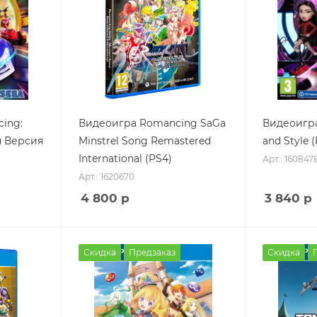
cing:
Видеоигра Romancing SaGa
Видеоигра
я Версия
Minstrel Song Remastered
and Style 
International (PS4)
Арт.: 160847
Арт.: 1620670
4 800
р
3 840
р
Скидка
Предзаказ
Скидка