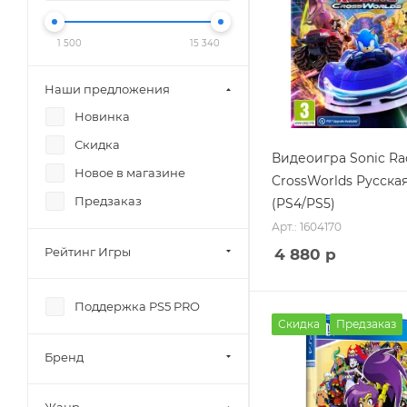
1 500
15 340
Наши предложения
Новинка
Скидка
Видеоигра Sonic Ra
Новое в магазине
CrossWorlds Русска
Предзаказ
(PS4/PS5)
Арт.: 1604170
Рейтинг Игры
4 880
р
Поддержка PS5 PRO
Скидка
Предзаказ
Бренд