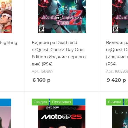
Fighting
Видеоигра Death end
Видеоигра
re;Quest: Code Z Day One
re;Quest D
Edition (Издание первого
(Издание 
дня) (PS4)
(PS4)
Арт.: 1613887
Арт.: 160885
6 160
р
9 420
р
Скидка
Предзаказ
Скидка