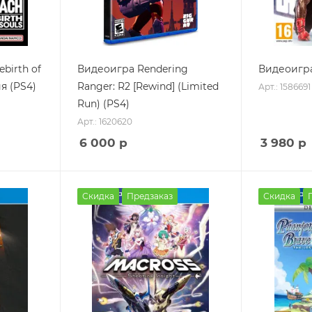
birth of
Видеоигра Rendering
Видеоигр
я (PS4)
Ranger: R2 [Rewind] (Limited
Арт.: 1586691
Run) (PS4)
Арт.: 1620620
6 000
р
3 980
р
Скидка
Предзаказ
Скидка