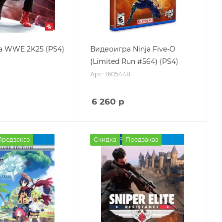
а WWE 2K25 (PS4)
Видеоигра Ninja Five-O
(Limited Run #564) (PS4)
Арт.: 1605448
6 260
р
Предзаказ
Скидка
Предзаказ