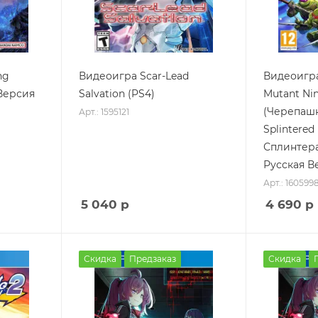
ng
Видеоигра Scar-Lead
Видеоигра
 Версия
Salvation (PS4)
Mutant Nin
(Черепашк
Арт.: 1595121
Splintered
Сплинтера)
Русская В
Арт.: 160599
5 040
р
4 690
р
Скидка
Предзаказ
Скидка