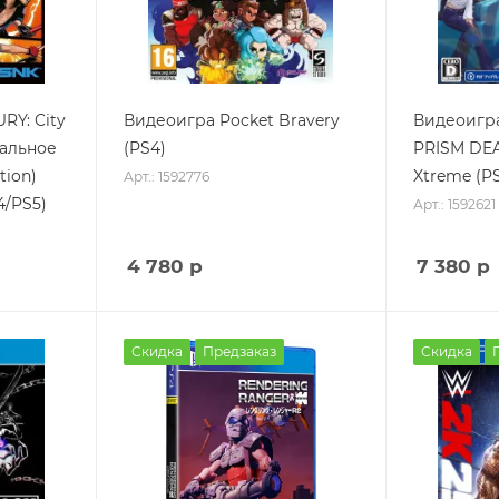
RY: City
Видеоигра Pocket Bravery
Видеоигра
иальное
(PS4)
PRISM DE
tion)
Xtreme (P
Арт.: 1592776
4/PS5)
Арт.: 1592621
4 780
р
7 380
р
Скидка
Предзаказ
Скидка