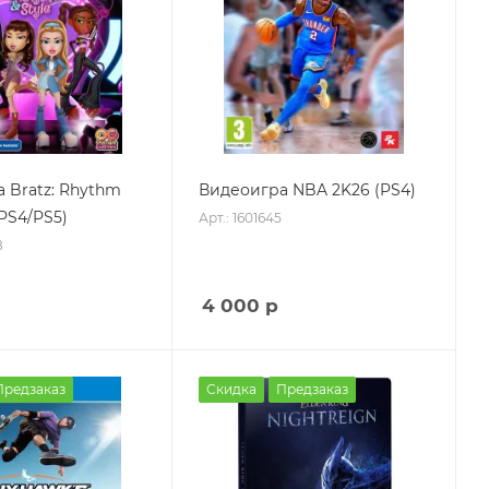
 Bratz: Rhythm
Видеоигра NBA 2K26 (PS4)
(PS4/PS5)
Арт.: 1601645
8
4 000
р
Предзаказ
Скидка
Предзаказ