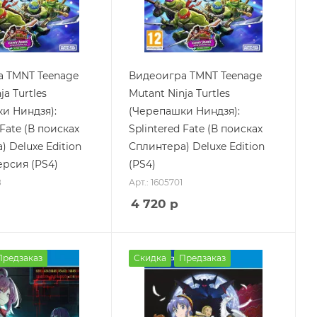
 TMNT Teenage
Видеоигра TMNT Teenage
ja Turtles
Mutant Ninja Turtles
и Ниндзя):
(Черепашки Ниндзя):
 Fate (В поисках
Splintered Fate (В поисках
 Deluxe Edition
Сплинтера) Deluxe Edition
ерсия (PS4)
(PS4)
8
Арт.: 1605701
4 720
р
Предзаказ
Скидка
Предзаказ