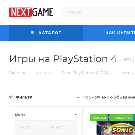
КАТАЛОГ
КАК КУПИТ
Игры на PlayStation 4
2472
—
—
—
Главная
Каталог
Sony PlayStation 4 (PS4)
Игры 
По умолчанию (убывание
ФИЛЬТР
Цена
Скидка
Предзаказ