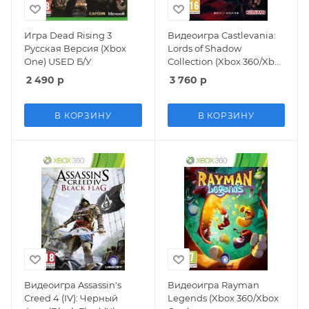
Игра Dead Rising 3
Видеоигра Castlevania:
Русская Версия (Xbox
Lords of Shadow
One) USED Б/У
Collection (Xbox 360/Xbox
One)
2 490
р
3 760
р
В КОРЗИНУ
В КОРЗИНУ
Видеоигра Assassin's
Видеоигра Rayman
Creed 4 (IV): Черный
Legends (Xbox 360/Xbox