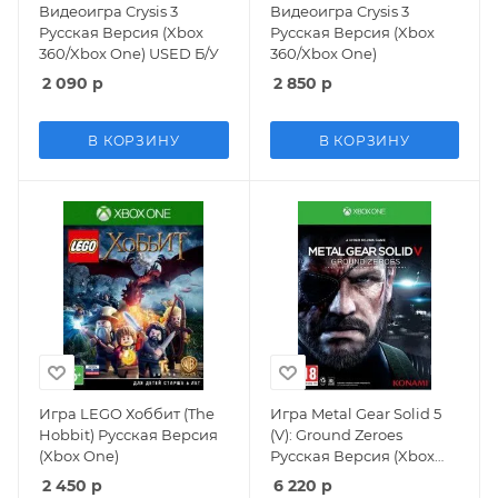
Видеоигра Crysis 3
Видеоигра Crysis 3
Русская Версия (Xbox
Русская Версия (Xbox
360/Xbox One) USED Б/У
360/Xbox One)
2 090
р
2 850
р
В КОРЗИНУ
В КОРЗИНУ
Игра LEGO Хоббит (The
Игра Metal Gear Solid 5
Hobbit) Русская Версия
(V): Ground Zeroes
(Xbox One)
Русская Версия (Xbox
One)
2 450
р
6 220
р