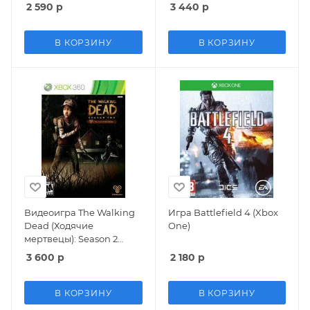
One) USED Б/У
One)
2 590
р
3 440
р
В КОРЗИНУ
В КОРЗИНУ
Видеоигра The Walking
Игра Battlefield 4 (Xbox
Dead (Ходячие
One)
мертвецы): Season 2
(Xbox 360/Xbox One)
3 600
р
2 180
р
В КОРЗИНУ
В КОРЗИНУ