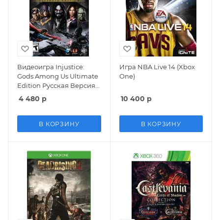
Видеоигра Injustice:
Игра NBA Live 14 (Xbox
Gods Among Us Ultimate
One)
Edition Русская Версия
(Xbox 360/Xbox One)
4 480
р
10 400
р
В КОРЗИНУ
В КОРЗИНУ