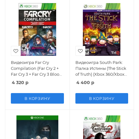
Видеоигра Far Cry
Видеоигра South Park:
Compilation (Far Cry 2 +
Палка Истины (The Stick
Far Cry 3 + Far Cry 3 Blood
of Truth) (Xbox 360/Xbox
Dragon) (Xbox 360/Xbox
One)
4 320
р
4 400
р
One)
В КОРЗИНУ
В КОРЗИНУ