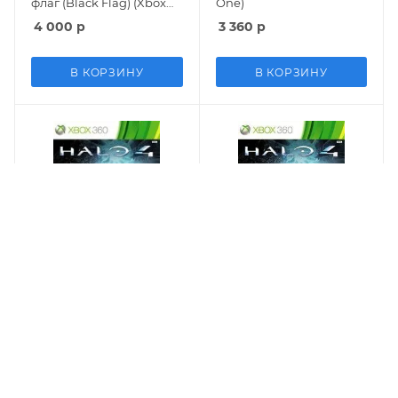
флаг (Black Flag) (Xbox
One)
360/Xbox One)
4 000
р
3 360
р
В КОРЗИНУ
В КОРЗИНУ
Видеоигра Halo 4
Видеоигра Halo 4
Русская Версия (Xbox
Русская Версия (Xbox
360/Xbox One) USED Б/У
360/Xbox One)
2 050
р
2 700
р
В КОРЗИНУ
В КОРЗИНУ