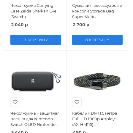
Чехол-сумка Carrying
Сумка для аксессуаров и
Case Zelda Sheikah Eye
консоли Storage Bag
(Switch)
Super Mario
(Switch/Switch OLED)
2 040
р
2 700
р
В КОРЗИНУ
В КОРЗИНУ
Чехол-сумка + защитная
Кабель HDMI 1.5 метра
пленка для Nintendo
Full HD 1080p Artplays
Switch OLED Nintendo
(AX-HM115)
(HEG-A-P3SAA) (Switch
PC/PS3/PS4/Switch/Wii
3 440
р
490
р