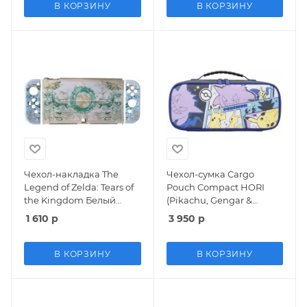
В КОРЗИНУ
В КОРЗИНУ
Чехол-накладка The
Чехол-сумка Cargo
Legend of Zelda: Tears of
Pouch Compact HORI
the Kingdom Белый
(Pikachu, Gengar &
(White) (Switch OLED)
Mimikyu) (NSW-412U)
1 610
р
3 950
р
(Switch)
В КОРЗИНУ
В КОРЗИНУ