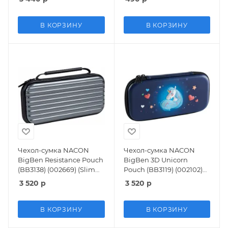
OLED)
U/Xbox 360/Xbox One
В КОРЗИНУ
В КОРЗИНУ
Чехол-сумка NACON
Чехол-сумка NACON
BigBen Resistance Pouch
BigBen 3D Unicorn
(BB3138) (002669) (Slim
Pouch (BB3119) (002102)
Size) (Switch/Lite)
(Slim Size) (Switch/Lite)
3 520
р
3 520
р
В КОРЗИНУ
В КОРЗИНУ