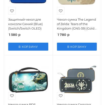
Защитный чехол для
Чехол-сумка The Legend
консоли Синий (Blue)
of Zelda: Tears of the
(Switch/Switch OLED)
Kingdom (GNS-59) (Gold)
Золотой (Switch/OLED)
1 580
р
1 780
р
В КОРЗИНУ
В КОРЗИНУ
Чехол-сумка RDS
Чехол-сумка Carrying