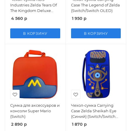
Industries Zelda Tears Of
Case The Legend of Zelda
The Kingdom Deluxe
(Switch/Switch OLED)
Travel Case (NNS433)
4 560
р
1 950
р
(Slim Size)
(Switch/Lite/OLED)
В КОРЗИНУ
В КОРЗИНУ
Сумка для аксессуаров и
Чехол-сумка Carrying
консоли Super Mario
Case Zelda Sheikah Eye
(Switch)
(Синий) (Switch/Switch
OLED)
2 890
р
1 870
р