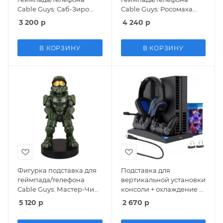
Cable Guys: Саб-Зиро
Cable Guys: Росомаха
(Sub-Zero) Мортал
(Wolverine) Марвел:
3 200
р
4 240
р
Комбат (Mortal Kombat)
Люди Икс (Marvel: X-
(CGCRDC400365) 20 см
Men) (CGCRMR300120) 20
см
В КОРЗИНУ
В КОРЗИНУ
Фигурка подставка для
Подставка для
геймпада/телефона
вертикальной установки
Cable Guys: Мастер-Чиф
консоли + охлаждение +
(Master Chief) Хало (Halo)
зарядная станция для 2-
5 120
р
2 670
р
(CGCRHA300149) 20 см
х геймпадов + держатель
для дисков и наушников