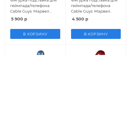
Фигурка подставка для
Фигурка подставка для
геймпада/телефона
геймпада/телефона
Cable Guys: Марвел
Cable Guys: Марвел
(Marvel) Дэдпул
Мстители (Marvel
5 900
р
4 500
р
(Deadpool)
Avengers) Тор (Thor)
В КОРЗИНУ
В КОРЗИНУ
Фигурка подставка для
Фигурка подставка для
геймпада/телефона
геймпада/телефона
Cable Guys: Марвел
Cable Guys: Марвел
(Marvel) Капитан
Мстители (Marvel
3 800
р
4 200
р
Америка (Captain
Avengers) Чёрная вдова