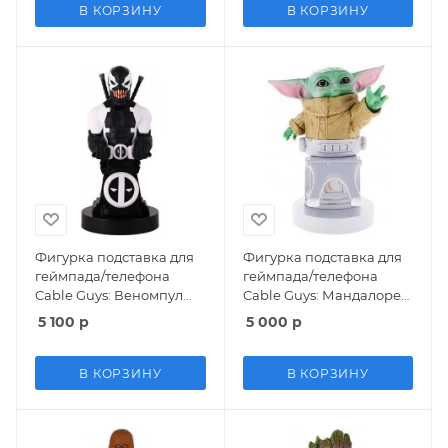
6 в 1 iPega (PG-P4009)
В КОРЗИНУ
В КОРЗИНУ
(PS4 FAT/SLIM/PRO)
Фигурка подставка для
Фигурка подставка для
геймпада/телефона
геймпада/телефона
Cable Guys: Веномпул
Cable Guys: Мандалорец
(Venompool) Марвел:
Дитя Грогу (The
5 100
р
5 000
р
Дэдпул (Marvel:
Mandalorian The Child
Deadpool)
Grogu) Звездные войны
(Star Wars) (894008)
В КОРЗИНУ
В КОРЗИНУ