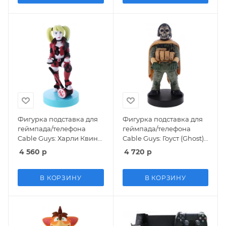
Фигурка подставка для
Фигурка подставка для
геймпада/телефона
геймпада/телефона
Cable Guys: Харли Квинн
Cable Guys: Гоуст (Ghost)
(Harley Quinn) ДиСи (DC)
Калл Оф Дьюти :Варзон
4 560
р
4 720
р
(CGCRDC300998) 21,6 см
(Call of Duty: Warzone)
(CGCRBO400372) 21,6 см
В КОРЗИНУ
В КОРЗИНУ