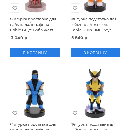
Фигурка подставка для
Фигурка подставка для
геймпада/телефона
геймпада/телефона
Cable Guys: Боба Фетт
Cable Guys: Эми Роуз
(Boba Fett) Звездные
(Amy Rose) Ёж Соник
3 040
р
5 840
р
Войны (Star Wars)
(Sonic the Hedgehog)
(CGCRSW300154) 20 см
(CGCRSG300199) 20 см
В КОРЗИНУ
В КОРЗИНУ
Фигурка подставка для
Фигурка подставка для
геймпада/телефона
геймпада/телефона