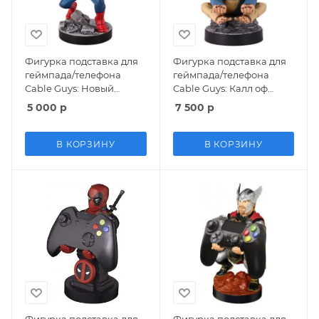
Фигурка подставка для
Фигурка подставка для
геймпада/телефона
геймпада/телефона
Cable Guys: Новый
Cable Guys: Калл оф
Человек-паук (The
дьюти (Call of Duty)
5 000
р
7 500
р
Amazing Spider-Man)
Обезьяна-бомба
Марвел (Marvel) (894022)
(Monkey Bomb)
20 см
В КОРЗИНУ
В КОРЗИНУ