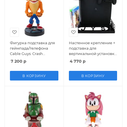
Фигурка подставка для
Настенное крепление +
геймпада/телефона
подставка для
Cable Guys: Crash
вертикальной установки
Bandicoot 4 (894497)
консоли + держатель для
7 200
р
4 770
р
(CGCRAC300283) 21 см
дисков (JYS-P4120) (PS4)
В КОРЗИНУ
В КОРЗИНУ