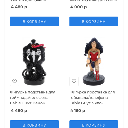
женщина (Wonder
(Stormtrooper) Звездные
4 480
р
4 000
р
Woman) ДиСи (DC)
войны: Мандалорец
(CGCRDC400359) 23 см
(Star Wars: The
Mandalorian)
В КОРЗИНУ
В КОРЗИНУ
(CGCRSW400357)
Фигурка подставка для
Фигурка подставка для
геймпада/телефона
геймпада/телефона
Cable Guys: Веном
Cable Guys: Чудо-
(Venom) Марвел (Marvel)
женщина (Wonder
4 480
р
4 160
р
(CGCAMR400370) 23 см
Woman) ДиСи (DC)
(CGCRDC300998) 23 см
В КОРЗИНУ
В КОРЗИНУ