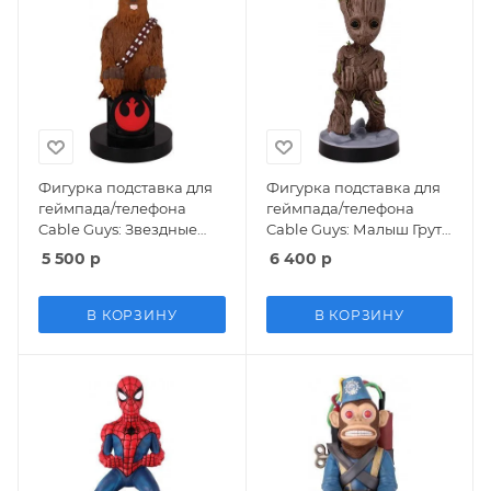
Фигурка подставка для
Фигурка подставка для
геймпада/телефона
геймпада/телефона
Cable Guys: Звездные
Cable Guys: Малыш Грут
войны (Star Wars)
(Toddler Groot) Марвел
5 500
р
6 400
р
Чубакка (Chewbacca)
Стражи Галактики
(Marvel's Guardians of the
Galaxy) (894039) 20 см
В КОРЗИНУ
В КОРЗИНУ