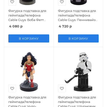
Фигурка подставка для
Фигурка подставка для
геймпада/телефона
геймпада/телефона
Cable Guys: Боба Фетт
Cable Guys: Пеннивайз
(The Book of Boba Fett)
(Pennywise) Оно 2 (IT 2)
4 080
р
4 720
р
Звездные Войны (Star
(894770) (CGCRDC300135)
Wars The Mandalorian)
23 см
(CGCRSW400373) 20 см
В КОРЗИНУ
В КОРЗИНУ
Фигурка подставка для
Фигурка подставка для
геймпада/телефона
геймпада/телефона
Cable Guys: Чудо-
Cable Guys: Штурмовик