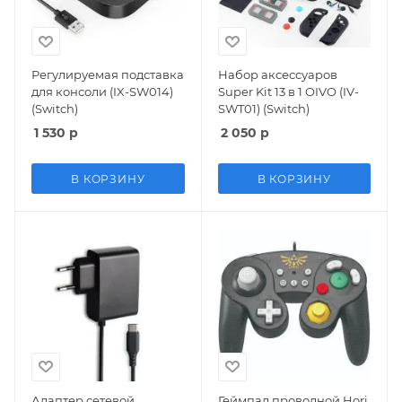
Регулируемая подставка
Набор аксессуаров
для консоли (IX-SW014)
Super Kit 13 в 1 OIVO (IV-
(Switch)
SWT01) (Switch)
1 530
р
2 050
р
В КОРЗИНУ
В КОРЗИНУ
Адаптер сетевой
Геймпад проводной Hori