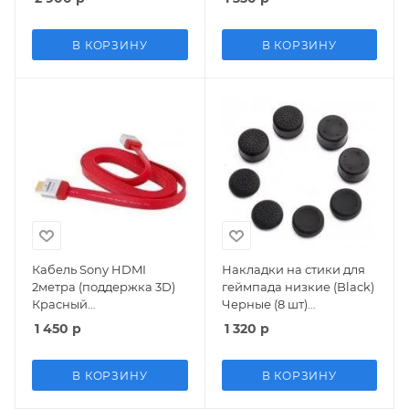
(Switch)
В КОРЗИНУ
В КОРЗИНУ
Кабель Sony HDMI
Накладки на стики для
2метра (поддержка 3D)
геймпада низкие (Black)
Красный
Черные (8 шт)
PC/PS3/PS4/Switch/Wii
(PS3/PS4/Xbox 360/Xbox
1 450
р
1 320
р
U/Xbox 360/Xbox One
One)
В КОРЗИНУ
В КОРЗИНУ