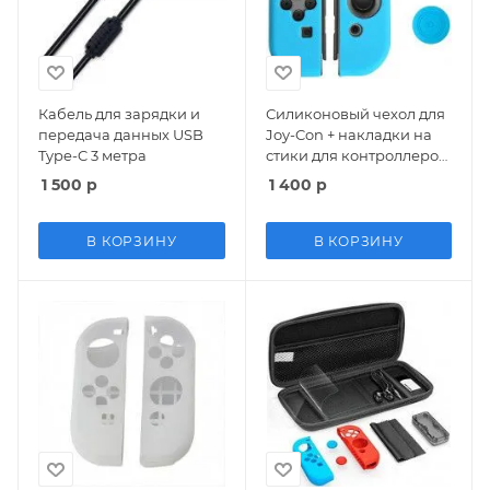
Кабель для зарядки и
Силиконовый чехол для
передача данных USB
Joy-Con + накладки на
Type-C 3 метра
стики для контроллеров
Joy-Con Grip Protection
1 500
р
1 400
р
Kit Бирюзовый GameWill
(IX-SW011) (Switch)
В КОРЗИНУ
В КОРЗИНУ