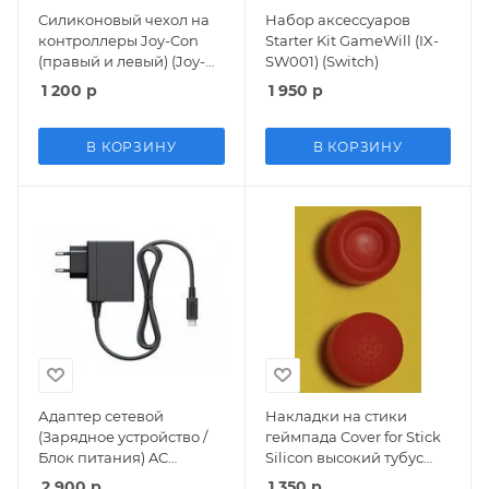
Силиконовый чехол на
Набор аксессуаров
контроллеры Joy-Con
Starter Kit GameWill (IX-
(правый и левый) (Joy-
SW001) (Switch)
Con Silicon Case) Белый
1 200
р
1 950
р
(Switch)
В КОРЗИНУ
В КОРЗИНУ
Адаптер сетевой
Накладки на стики
(Зарядное устройство /
геймпада Cover for Stick
Блок питания) AC
Silicon высокий тубус
Adaptor 220v Оригинал
Red (красные)
2 900
р
1 350
р