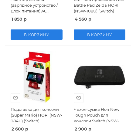
(Зарядное устройство /
Battle Pad Zelda HORI
Блок питания) AC
(NSW-108U) (Switch)
Adaptor 220v (SND-381)
1 850
р
4 560
р
(Switch)
В КОРЗИНУ
В КОРЗИНУ
Подставка для консоли
Чехол-сумка Hori New
(Super Mario) HORI (NSW-
Tough Pouch для
084U) (Switch)
консоли Switch (NSW-
089U) (Switch)
2 600
р
2 900
р